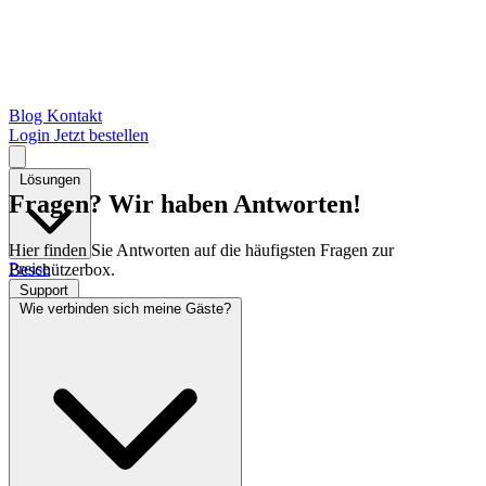
Blog
Kontakt
Login
Jetzt bestellen
Lösungen
Fragen? Wir haben Antworten!
Hier finden Sie Antworten auf die häufigsten Fragen zur
Preise
Beschützerbox.
Support
Wie verbinden sich meine Gäste?
Mein Abo
Blog
Kontakt
Login
Jetzt bestellen