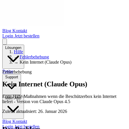
Blog
Kontakt
Login
Jetzt bestellen
Lösungen
Hilfe
→
Fehlerbehebung
→
Kein Internet (Claude Opus)
Preise
Fehlerbehebung
Support
Kein Internet (Claude Opus)
Erste-Hilfe-Maßnahmen wenn die Beschützerbox kein Internet
Mein Abo
liefert - Version von Claude Opus 4.5
Zuletzt aktualisiert: 26. Januar 2026
Blog
Kontakt
Login
Jetzt bestellen